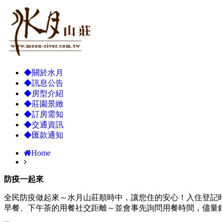
◆關於水月
◆訊息公告
◆房型介紹
◆莊園景緻
◆訂房需知
◆交通資訊
◆匯款通知
Home
防疫一起來
全民防疫做起來～水月山莊順時中，讓您住的安心！入住登記
早餐、下午茶的用餐社交距離～並會事先詢問用餐時間，儘量