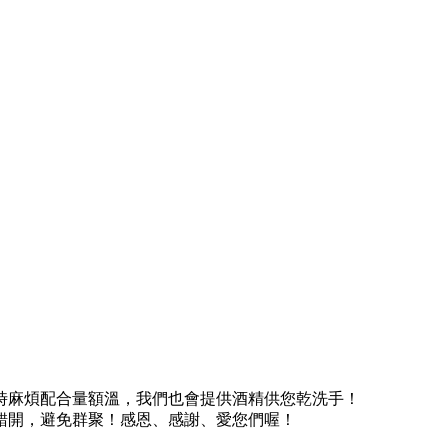
時麻煩配合量額溫，我們也會提供酒精供您乾洗手！
錯開，避免群聚！感恩、感謝、愛您們喔！