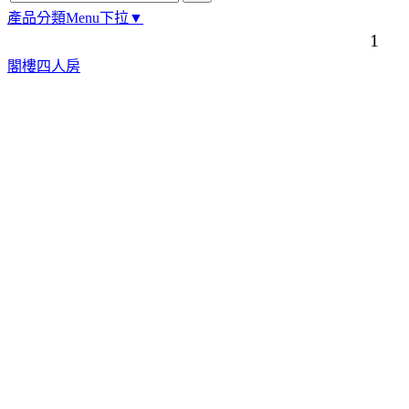
產品分類Menu下拉▼
1
閣樓四人房
．南投縣埔里鎮南村里桃南路5號．E-mail：mrv0339@xuite.net