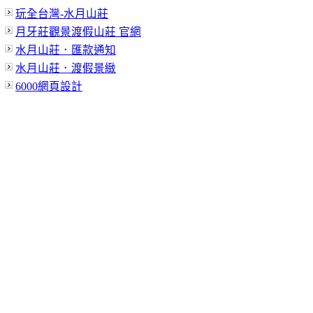
玩全台灣-水月山莊
月牙莊觀景渡假山莊 官網
水月山莊．匯款通知
水月山莊．渡假景緻
6000網頁設計