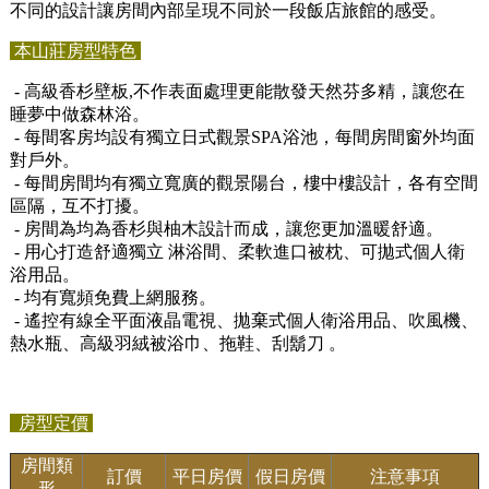
不同的設計讓房間內部呈現不同於一段飯店旅館的感受。
本山莊房型特色
- 高級香杉壁板,不作表面處理更能散發天然芬多精，讓您在
睡夢中做森林浴。
- 每間客房均設有獨立日式觀景SPA浴池，每間房間窗外均面
對戶外。
- 每間房間均有獨立寬廣的觀景陽台，樓中樓設計，各有空間
區隔，互不打擾。
- 房間為均為香杉與柚木設計而成，讓您更加溫暖舒適。
- 用心打造舒適獨立 淋浴間、柔軟進口被枕、可拋式個人衛
浴用品。
- 均有寬頻免費上網服務。
- 遙控有線全平面液晶電視、拋棄式個人衛浴用品、吹風機、
熱水瓶、高級羽絨被浴巾、拖鞋、刮鬍刀 。
房型定價
房間類
訂價
平日房價
假日房價
注意事項
形