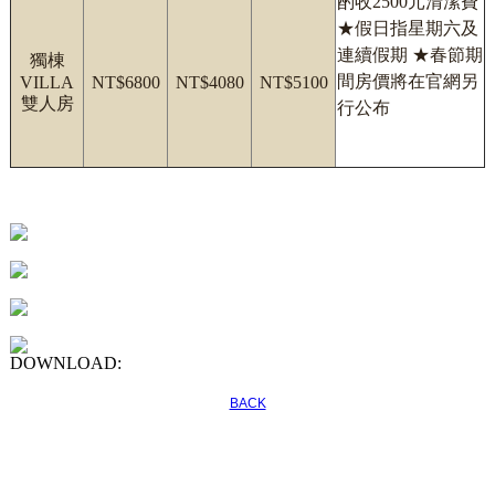
酌收2500元清潔費
★假日指星期六及
連續假期 ★春節期
獨棟
間房價將在官網另
VILLA
NT$6800
NT$4080
NT$5100
雙人房
行公布
DOWNLOAD:
BACK