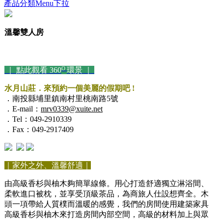
產品分類Menu下拉
溫馨雙人房
O
｜ 點此觀看 360
環景 ｜
水月山莊．來預約一個美麗的假期吧 !
．南投縣埔里鎮南村里桃南路5號
．E-mail：
mrv0339@xuite.net
．Tel：049-2910339
．Fax：049-2917409
｜家外之外、溫馨舒適｜
由高級香杉與柚木夠簡單線條。用心打造舒適獨立淋浴間、
柔軟進口被枕，並享受頂級茶品，為商旅人仕設想齊全。木
頭一項帶給人質樸而溫暖的感覺，我們的房間使用建築家具
高級香杉與柚木來打造房間內部空間，高級的材料加上與眾