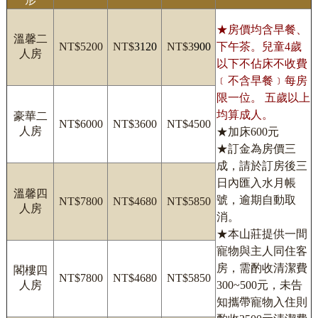
★房價均含早餐、
溫馨二
NT$5200
NT$
3120
NT$3
900
下午茶。兒童4歲
人房
以下不佔床不收費
﹝不含早餐﹞每房
限一位。 五歲以上
均算成人。
豪華二
NT$6000
NT$3600
NT$4500
人房
★加床600元
★訂金為房價三
成，請於訂房後三
日內匯入水月帳
溫馨四
號，逾期自動取
NT$7800
NT$4680
NT$5850
人房
消。
★本山莊提供一間
寵物與主人同住客
房，需酌收清潔費
閣樓四
NT$7800
NT$4680
NT$5850
人房
300~500元，未告
知攜帶寵物入住則