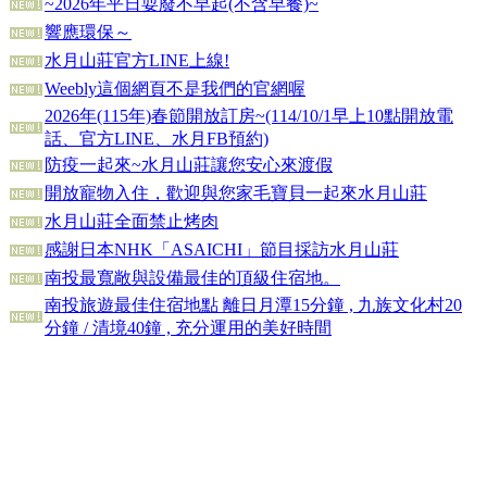
~2026年平日耍廢不早起(不含早餐)~
響應環保～
水月山莊官方LINE上線!
Weebly這個網頁不是我們的官網喔
2026年(115年)春節開放訂房~(114/10/1早上10點開放電
話、官方LINE、水月FB預約)
防疫一起來~水月山莊讓您安心來渡假
開放寵物入住，歡迎與您家毛寶貝一起來水月山莊
水月山莊全面禁止烤肉
感謝日本NHK「ASAICHI」節目採訪水月山莊
南投最寬敞與設備最佳的頂級住宿地。
南投旅遊最佳住宿地點 離日月潭15分鐘 , 九族文化村20
分鐘 / 清境40鐘 , 充分運用的美好時間