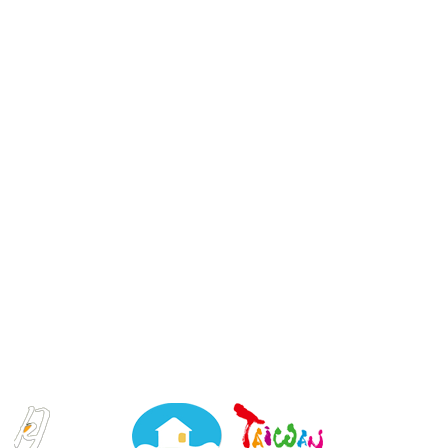
．南投縣埔里鎮南村里桃南路5號．E-mail：mrv0339@xuite.net
．Tel：049-2910339．Fax：049-2917409
水月山莊 版權所有 © 翻拷必究｜
6000元網頁設計6000