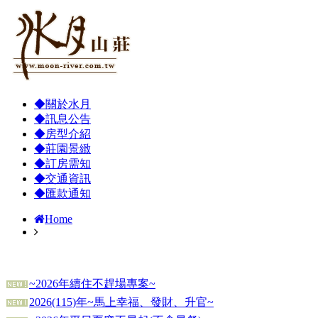
◆關於水月
◆訊息公告
◆房型介紹
◆莊園景緻
◆訂房需知
◆交通資訊
◆匯款通知
Home
~2026年續住不趕場專案~
2026(115)年~馬上幸福、發財、升官~