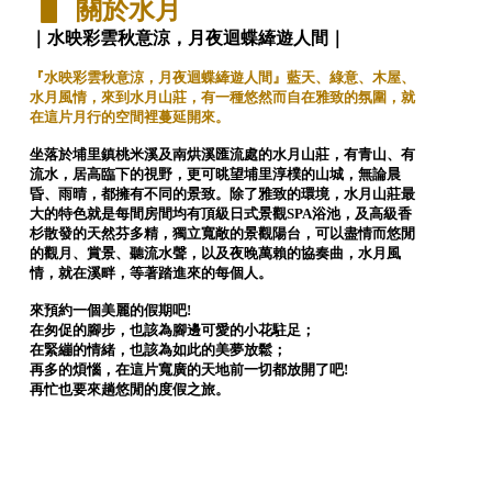
▋ 關於水月
｜水映彩雲秋意涼，月夜迴蝶縴遊人間｜
『水映彩雲秋意涼，月夜迴蝶縴遊人間』藍天、綠意、木屋、
水月風情，來到水月山莊，有一種悠然而自在雅致的氛圍，就
在這片月行的空間裡蔓延開來。
坐落於埔里鎮桃米溪及南烘溪匯流處的水月山莊，有青山、有
流水，居高臨下的視野，更可晀望埔里淳樸的山城，無論晨
昏、雨晴，都擁有不同的景致。除了雅致的環境，水月山莊最
大的特色就是每間房間均有頂級日式景觀SPA浴池，及高級香
杉散發的天然芬多精，獨立寬敞的景觀陽台，可以盡情而悠閒
的觀月、賞景、聽流水聲，以及夜晚萬賴的協奏曲，水月風
情，就在溪畔，等著踏進來的每個人。
來預約一個美麗的假期吧!
在匆促的腳步，也該為腳邊可愛的小花駐足；
在緊繃的情緒，也該為如此的美夢放鬆；
再多的煩惱，在這片寬廣的天地前一切都放開了吧!
再忙也要來趟悠閒的度假之旅。